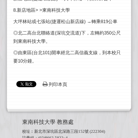
8.新店地區> >東南科技大學
大坪林站或七張站(捷運松山新店線) →轉乘819公車
◎北二高台北聯絡道(深坑交流道)下，左轉約350公尺
到東南科技大學。
◎由東區(台北101)開車經北二高信義支線，到本校只
要10分鐘。
列印本頁
東南科技大學 教務處
校址︰新北市深坑區北深路三段152
號
(222304)
註冊組：
(02)8662-5822~4