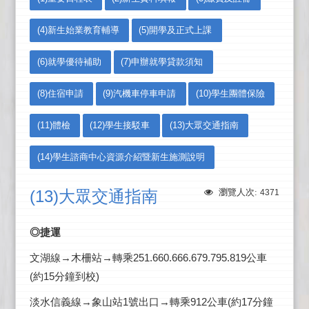
(4)新生始業教育輔導
(5)開學及正式上課
(6)就學優待補助
(7)申辦就學貸款須知
(8)住宿申請
(9)汽機車停車申請
(10)學生團體保險
(11)體檢
(12)學生接駁車
(13)大眾交通指南
(14)學生諮商中心資源介紹暨新生施測說明
(13)大眾交通指南
瀏覽人次:
4371
◎捷運
文湖線→木柵站→轉乘251.660.666.679.795.819公車
(約15分鐘到校)
淡水信義線→象山站1號出口→轉乘912公車(約17分鐘