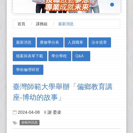
首頁
課務組
最新消息
:::
最新消息
應修學分表
人員職掌
法令規章
檔案與表單下載
學分學程
Q&A
學術倫理研習
臺灣師範大學舉辦「偏鄉教育講
座-博幼的故事」
2024-04-08
謝 委凌
@校外訊息