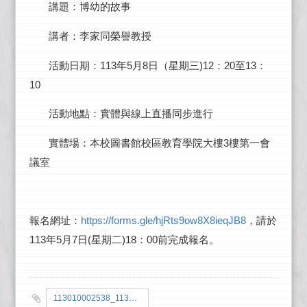
講題：博幼的故事
講者：李家同榮譽教授
113
5
8
)12
20
13
活動日期：
年
月
日（星期三
：
至
：
10
活動地點：實體與線上直播同步進行
3
實體場：本校圖書館校區教育學院大樓
樓第一會
議室
https://forms.gle/hjRts9ow8X8ieqJB8
報名網址：
，請於
113
5
7
(
)18
00
年
月
日
星期二
：
前完成報名。
113010002538_1131009023-0-0.jpg