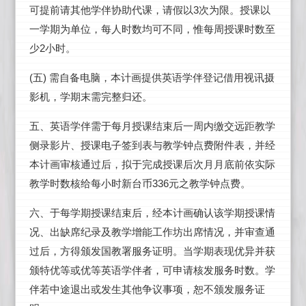
3
可提前请其他学伴协助代课，请假以
次为限。授课以
一学期为单位，每人时数均可不同，惟每周授课时数至
2
少
小时。
(
)
五
需自备电脑，本计画提供英语学伴登记借用视讯摄
影机，学期末需完整归还。
五、英语学伴需于每月授课结束后一周内缴交远距教学
侧录影片、授课电子签到表与教学钟点费附件表，并经
本计画审核通过后，拟于完成授课后次月月底前依实际
336
教学时数核给每小时新台币
元之教学钟点费。
六、于每学期授课结束后，经本计画确认该学期授课情
况、出缺席纪录及教学增能工作坊出席情况，并审查通
过后，方得颁发国教署服务证明。当学期表现优异并获
颁特优等或优等英语学伴者，可申请核发服务时数。学
伴若中途退出或发生其他争议事项，恕不颁发服务证