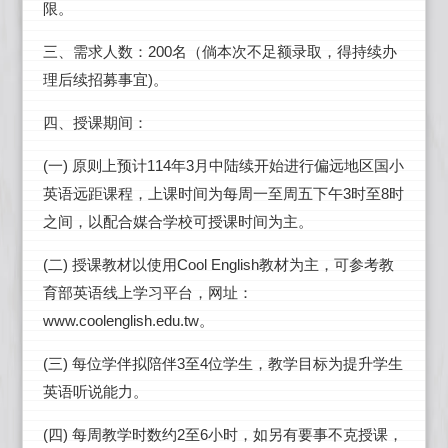
限。
200
三、需求人数：
名（倘本次不足额录取，得持续办
)
理后续招募事宜
。
四、授课期间：
(
)
114
3
一
原则上预计
年
月中陆续开始进行偏远地区国小
3
8
英语远距课程，上课时间为每周一至周五下午
时至
时
之间，以配合媒合学校可授课时间为主。
(
)
Cool English
二
授课教材以使用
教材为主，可参考教
育部英语线上学习平台，网址：
www.coolenglish.edu.tw
。
(
)
3
4
三
每位学伴拟陪伴
至
位学生，教学目标为提升学生
英语听说能力。
(
)
2
6
四
每周教学时数约
至
小时，如另有要事不克授课，