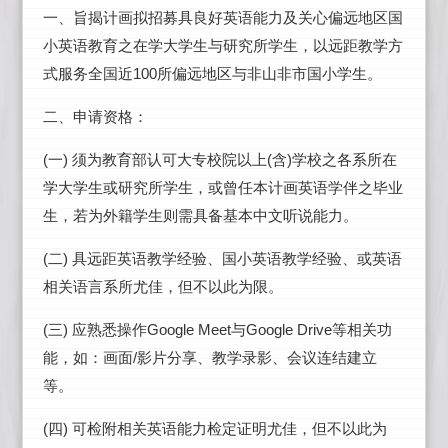
一、旨揭计画拟招募具良好英语能力及关心偏远地区国
小英语教育之在学大学生与研究所学生，以远距教学方
100
式服务全国近
所偏远地区与非山非市国小学生。
二、申请资格：
(
)
(
)
一
须为教育部认可大专校院以上
含
学校之各系所在
学大学生或研究所学生，或曾任本计画英语学伴之毕业
生，若为外籍学生则需具备基本中文听说能力。
(
)
二
具远距英语教学经验、国小英语教学经验、或英语
相关语言系所尤佳，但不以此为限。
(
)
Google Meet
Google Drive
三
应熟悉操作
与
等相关功
/
能，如：画面
影片分享、教学录影、会议连结建立
等。
(
)
四
可检附相关英语能力检定证明尤佳，但不以此为