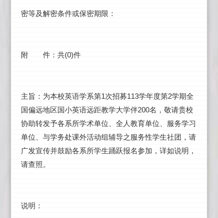
密等及解密条件或保密期限：
(0)
附 件：共
件
1
113
2
主旨：为本校英语学系第
次招募
学年度第
学期全
200
国偏远地区国小英语远距教学大学伴
名，敬请贵校
协助转发予各系所学术单位、全人教育单位、服务学习
单位、与学务处课外活动组辅导之服务性学生社团，请
广发宣传并鼓励各系所学生踊跃报名参加，详如说明，
请查照。
说明：