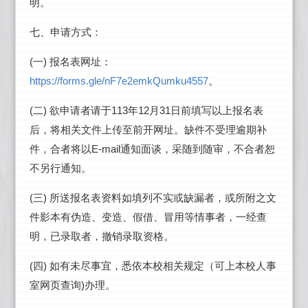
明。
七、申请方式：
(
)
一
报名表网址：
https://forms.gle/nF7e2emkQumku4557
。
(
)
113
12
31
二
欲申请者请于
年
月
日前填写以上报名表
后，将相关文件上传至前开网址。缺件不受理逾期补
E-mail
件，合者将以
通知面谈，采随到随审，不合者恕
不另行通知。
(
)
三
所送报名表资料如填列不实或缺漏者，或所附之文
件影本有伪造、变造、假借、冒用等情事者，一经查
明，已录取者，撤销录取资格。
(
)
四
如有未尽事宜，悉依本校相关规定（可上本校人事
)
室网页查询
办理。