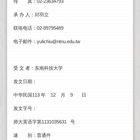
02-23634793
传 真：
承
办
人：邱羽立
02-89795489
联络电话：
yulichiu@ntnu.edu.tw
电子邮件：
受
文
者：东南科技大学
发文日期：
113
12
9
中华民国
年
月
日
发文字号：
1131035631
师大英语字第
号
速 别：普通件