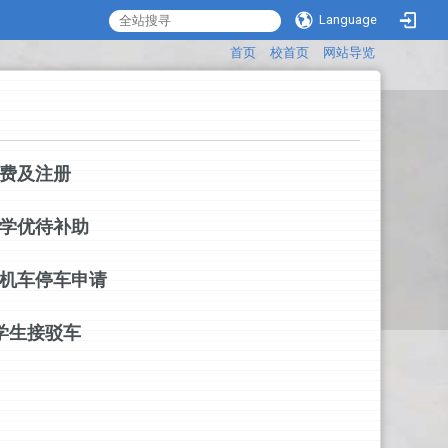
Language
:::
首页
校首页
网站导览
)缴费及注册
)就学优待补助
)汽机车停车申请
)学生接驳车