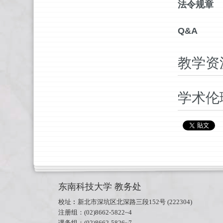
法令规章
Q&A
教学资
学术伦
东南科技大学 教务处
校址︰新北市深坑区北深路三段152
号
(222304)
注册组：
(02)8662-5822~4
课务组：
(02)8662-5826~7