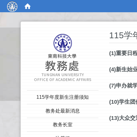
:::
115
(1)重要日
(4)新生始
(7)申办就
:::
115学年度新生注册须知
(10)学生
教务处最新消息
(13)大众
教务长室