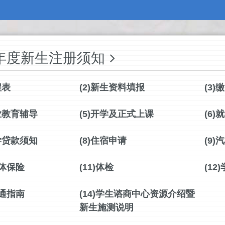
学年度新生注册须知
程表
(2)新生资料填报
(3
业教育辅导
(5)开学及正式上课
(6
学贷款须知
(8)住宿申请
(9
团体保险
(11)体检
(12
交通指南
(14)学生谘商中心资源介绍暨
新生施测说明