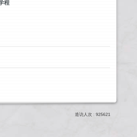
学程
造访人次 : 925621