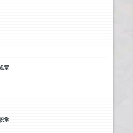
规章
职掌