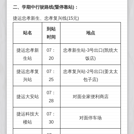
二、学期中行驶路线(暨停靠站)：
捷运忠孝新生、忠孝复兴线(15元)
到站
站名
地点
时间
捷运忠孝新
07：
忠孝新生站-3号出口(凯统大
生站
20
饭店)
捷运忠孝复
07：
忠孝复兴站-2号出口(姜太太
兴站
25
包子店)
07：
捷运大安站
对面全家便利商店
28
捷运科技大
07：
对面停车场
楼站
30