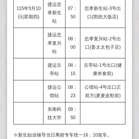
捷运忠
115年9月10
07：
忠孝新生站-3号出
孝新生
日(星期四)
50
口(凯统大饭店)
站
捷运忠
08：
忠孝复兴站-2号出
孝复兴
00
口(姜太太包子店)
站
捷运古
08：
古亭站-1号出口(健
亭站
15
康米食前)
捷运公
08：
公馆站-4号出口正
馆站
23
前方(麦麦皮鞋前)
东南科
08：
技大学
50
※新生始业辅导当日离校专车统一16：10发车。