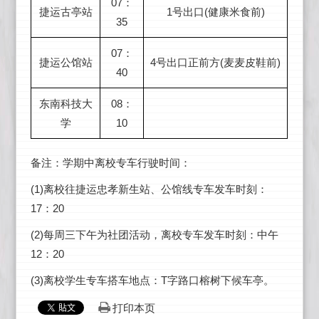
07：
捷运古亭站
1号出口(健康米食前)
35
07：
捷运公馆站
4号出口正前方(麦麦皮鞋前)
40
东南科技大
08：
学
10
备注：学期中离校专车行驶时间：
(1)离校往捷运忠孝新生站、公馆线专车发车时刻：
17：20
(2)每周三下午为社团活动，离校专车发车时刻：中午
12：20
(3)离校学生专车搭车地点：T字路口榕树下候车亭。
打印本页