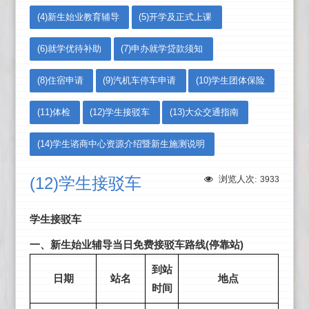
(4)新生始业教育辅导
(5)开学及正式上课
(6)就学优待补助
(7)申办就学贷款须知
(8)住宿申请
(9)汽机车停车申请
(10)学生团体保险
(11)体检
(12)学生接驳车
(13)大众交通指南
(14)学生谘商中心资源介绍暨新生施测说明
(12)学生接驳车
浏览人次:
3933
学生接驳车
一、新生始业辅导当日免费接驳车路线(停靠站)
到站
日期
站名
地点
时间